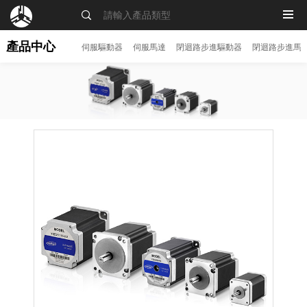
MENU
產品中心
伺服驅動器
伺服馬達
閉迴路步進驅動器
閉迴路步進馬