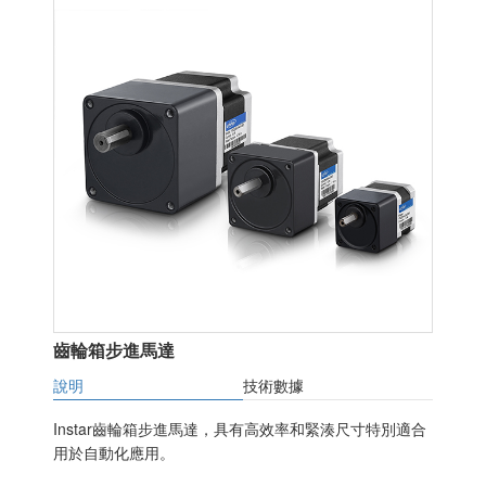
齒輪箱步進馬達
說明
技術數據
Instar齒輪箱步進馬達，具有高效率和緊湊尺寸特別適合
用於自動化應用。