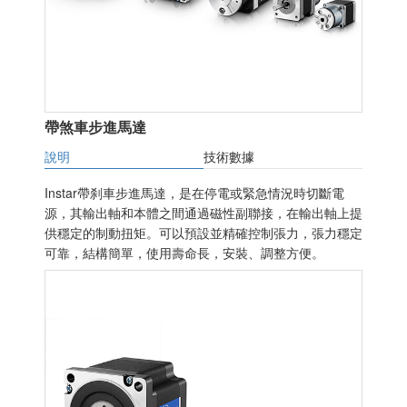
帶煞車步進馬達
說明
技術數據
Instar帶刹車步進馬達，是在停電或緊急情況時切斷電
源，其輸出軸和本體之間通過磁性副聯接，在輸出軸上提
供穩定的制動扭矩。可以預設並精確控制張力，張力穩定
可靠，結構簡單，使用壽命長，安裝、調整方便。