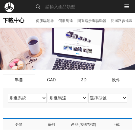
MENU
下載中心
伺服驅動器
伺服馬達
閉迴路步進驅動器
閉迴路步進馬
CAD
3D
軟件
手冊
分類
系列
產品(名稱/型號)
下載