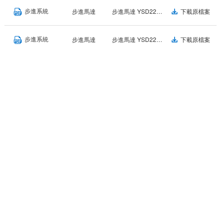
NB4
步進系統
步進馬達
步進馬達 YSD221-
下載原檔案
NA6
步進系統
步進馬達
步進馬達 YSD221-
下載原檔案
NB6
步進系統
步進馬達
步進馬達 YSD223-
下載原檔案
NA6
步進系統
步進馬達
步進馬達 YSD223-
下載原檔案
NB6
步進系統
步進馬達
步進馬達 YSD224-
下載原檔案
NA6
步進系統
步進馬達
步進馬達 YSD224-
下載原檔案
NB6
步進系統
步進馬達
步進馬達 YSD225-
下載原檔案
NA6
步進系統
步進馬達
步進馬達 YSD225-
下載原檔案