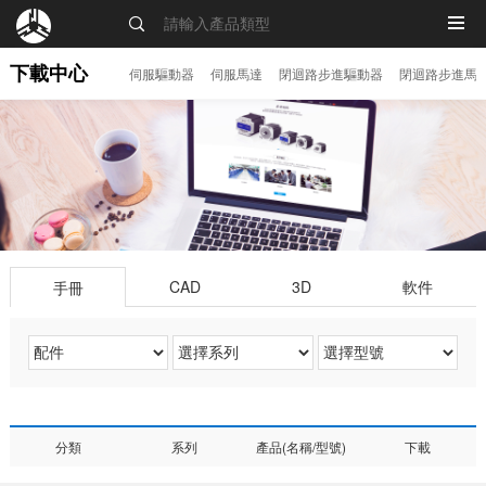
MENU
下載中心
伺服驅動器
伺服馬達
閉迴路步進驅動器
閉迴路步進馬
CAD
3D
軟件
手冊
分類
系列
產品(名稱/型號)
下載