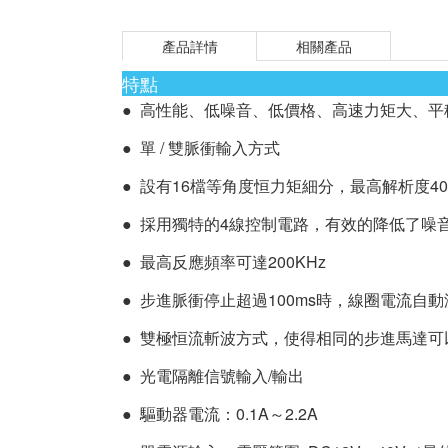
產品詳情
相關產品
特點
● 高性能、低噪音、低價格、高速力矩大、平
● 單 / 雙脈衝輸入方式
● 設有16檔等角度恒力矩細分，最高解析度400
● 採用獨特的4線控制電路，有效的降低了噪
● 最高反應頻率可達200KHz
● 步進脈衝停止超過100ms時，線圈電流自
● 雙極恒流斬波方式，使得相同的步進馬達
● 光電隔離信號輸入/輸出
● 驅動器電流：0.1A～2.2A