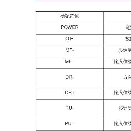
標記符號
POWER
電
O.H
故
MF-
步進
MF+
輸入信
DR-
方
DR+
輸入信
PU-
步進
PU+
輸入信