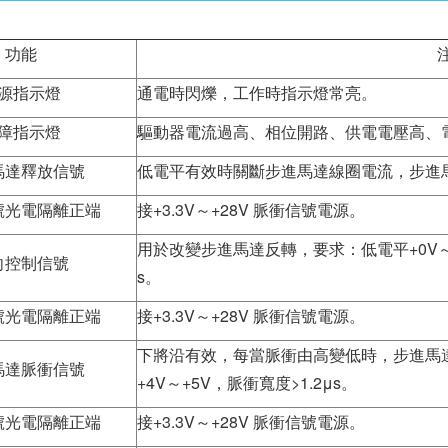
功能
源指示燈
通電時閃爍，工作時指示燈常亮。
障指示燈
驅動器電流過高、相位開路、供電電壓高、
馬達釋放信號
低電平有效時關斷步進馬達線圈電流，步進
號光電隔離正端
接+3.3V～+28V 脈衝信號電源。
用於改變步進馬達反轉，要求：低電平+0V～+0
向控制信號
s。
號光電隔離正端
接+3.3V～+28V 脈衝信號電源。
下將沿有效，每當脈衝由高變低時，步進馬達走
馬達脈衝信號
+4V～+5V，脈衝寬度>1.2μs。
號光電隔離正端
接+3.3V～+28V 脈衝信號電源。