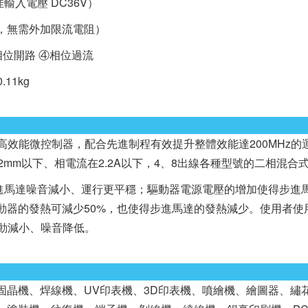
佳輸入電壓 DC36V）
輸入，無需外加限流電阻）
相位開路 ④相位過流
11kg
M4內核高效能微控制器，配合先進制程有效提升整體效能達200MHz
42mm以下、相電流在2.2A以下，4、8出線各種型號的二相混合
馬達噪音減小、運行更平穩；驅動器電源電壓的增加使得步進馬
驅動器的發熱可減少50%，也使得步進馬達的發熱減少。使用者
振動減小、噪音降低。
晶機、焊線機、UV印表機、3D印表機、噴繪機、繪圖器、繡