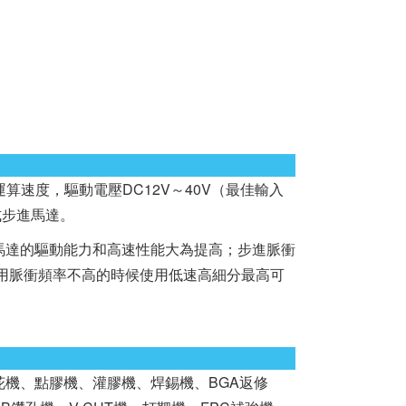
的運算速度，驅動電壓DC12V～40V（最佳輸入
式步進馬達。
達的驅動能力和高速性能大為提高；步進脈衝
使用脈衝頻率不高的時候使用低速高細分最高可
花機、點膠機、灌膠機、焊錫機、BGA返修