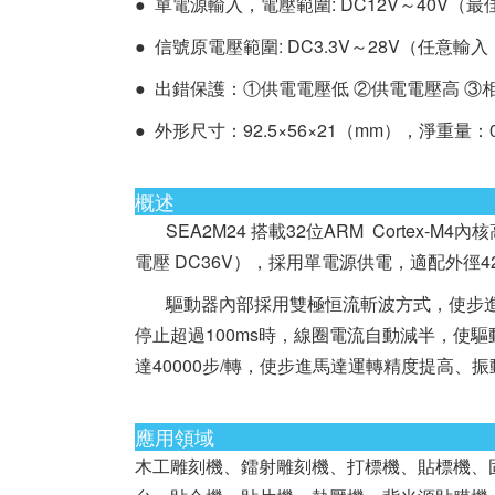
● 單電源輸入，電壓範圍: DC12V～40V（最
● 信號原電壓範圍: DC3.3V～28V（任意
● 出錯保護：①供電電壓低 ②供電電壓高 ③
● 外形尺寸：92.5×56×21（mm），淨重量：0.
概述
SEA2M24 搭載32位ARM Cortex-
電壓 DC36V），採用單電源供電，適配外徑
驅動器內部採用雙極恒流斬波方式，使步進
停止超過100ms時，線圈電流自動減半，使
達40000步/轉，使步進馬達運轉精度提高、
應用領域
木工雕刻機、鐳射雕刻機、打標機、貼標機、固