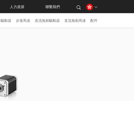
人力資源
聯繫我們
進驅動器
步進馬達
直流無刷驅動器
直流無刷馬達
配件