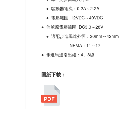
● 驅動器電流：0.2A～2.2A
● 電壓範圍: 12VDC～40VDC
● 信號原電壓範圍: DC3.3～28V
● 適配步進馬達外徑：20mm～42mm
NEMA：11～17
● 步進馬達引出綫：4、8線
圖紙下載：