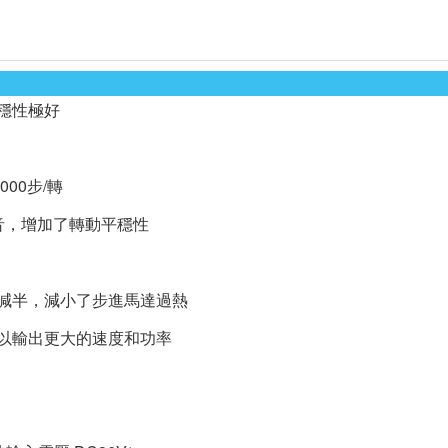
穩性極好
00步/轉
音，增加了轉動平穩性
動減半，減小了步進馬達過熱
可以輸出更大的速度和功率