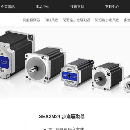
企業資訊
產品中心
技術支持
下載中心
伺服驅動器
伺服馬達
閉迴路步進驅動器
閉迴路步進馬達
步
SEA2M24 步進驅動器
● 單 / 雙脈衝輸入方式