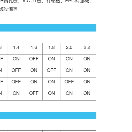
孔機、V-CUT機、打靶機、FPC補強機、
周邊設備等
3
1.4
1.6
1.8
2.0
2.2
F
ON
OFF
ON
ON
ON
N
OFF
ON
OFF
ON
ON
F
OFF
ON
ON
OFF
ON
N
ON
OFF
ON
ON
ON