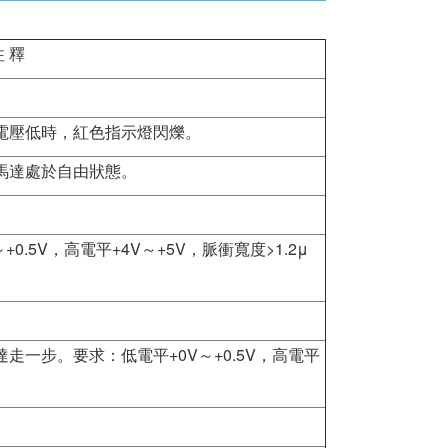
注 釋
電壓低時，紅色指示燈閃爍。
馬達處於自由狀態。
.5V，高電平+4V～+5V，脈衝寬度>1.2μ
一步。要求：低電平+0V～+0.5V，高電平