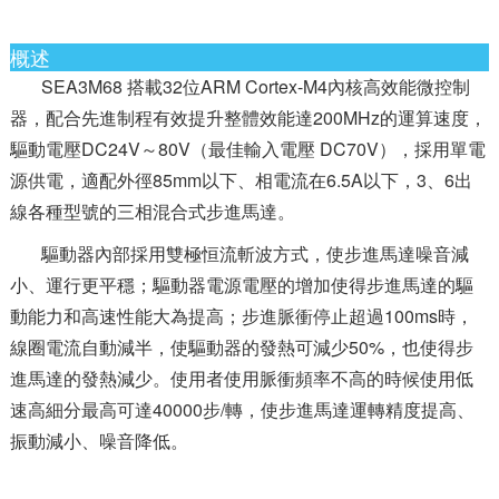
概述
SEA3M68 搭載32位ARM Cortex-M4內核高效能微控制
器，配合先進制程有效提升整體效能達200MHz的運算速度，
驅動電壓DC24V～80V（最佳輸入電壓 DC70V），採用單電
源供電，適配外徑85mm以下、相電流在6.5A以下，3、6出
線各種型號的三相混合式步進馬達。
驅動器內部採用雙極恒流斬波方式，使步進馬達噪音減
小、運行更平穩；驅動器電源電壓的增加使得步進馬達的驅
動能力和高速性能大為提高；步進脈衝停止超過100ms時，
線圈電流自動減半，使驅動器的發熱可減少50%，也使得步
進馬達的發熱減少。使用者使用脈衝頻率不高的時候使用低
速高細分最高可達40000步/轉，使步進馬達運轉精度提高、
振動減小、噪音降低。