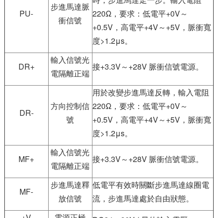
步進馬達脈
PU-
220Ω，要求：低電平+0V～
衝信號
+0.5V，高電平+4V～+5V，脈衝寬
度>1.2μs。
輸入信號光
DR+
接+3.3V～+28V 脈衝信號電源。
電隔離正端
用於改變步進馬達反轉，輸入電阻
方向控制信
220Ω，要求：低電平+0V～
DR-
號
+0.5V，高電平+4V～+5V，脈衝寬
度>1.2μs。
輸入信號光
MF+
接+3.3V～+28V 脈衝信號電源。
電隔離正端
步進馬達釋
低電平有效時關斷步進馬達線圈電
MF-
放信號
流，步進馬達處於自由狀態。
+V
電源正極