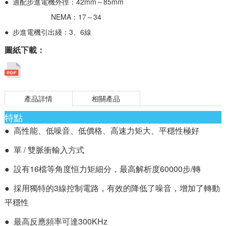
● 適配步進電機外徑：42mm～85mm
NEMA：17～34
● 步進電機引出綫：3、6線
圖紙下載：
產品詳情
相關產品
特點
● 高性能、低噪音、低價格、高速力矩大、平穩性極好
● 單 / 雙脈衝輸入方式
● 設有16檔等角度恒力矩細分，最高解析度60000步/轉
● 採用獨特的3線控制電路，有效的降低了噪音，增加了轉動
平穩性
● 最高反應頻率可達300KHz