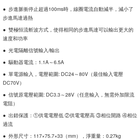
● 步進脈衝停止超過100ms時，線圈電流自動減半，減小了
步進馬達過熱
● 雙極恒流斬波方式，使得相同的步進馬達可以輸出更大的
速度和功率
● 光電隔離信號輸入/輸出
● 驅動器電流：1.1A～6.5A
● 單電源輸入，電壓範圍: DC24～80V（最佳輸入電壓
DC70V）
● 信號原電壓範圍: DC3.3～28V（任意輸入，無需外加限流
電阻）
● 出錯保護：①供電電壓低 ②供電電壓高 ③相位開路 ④相位
過流
● 外形尺寸：117×75.7×33（mm），淨重量：0.27kg