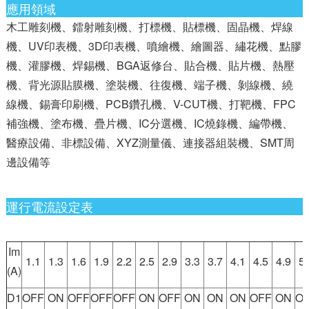
應用領域
木工雕刻機、鐳射雕刻機、打標機、貼標機、固晶機、焊線
機、UV印表機、3D印表機、噴繪機、繪圖器、繡花機、點膠
機、灌膠機、焊錫機、BGA返修台、貼合機、貼片機、熱壓
機、背光源貼膜機、塗裝機、往復機、端子機、剝線機、繞
線機、錫膏印刷機、PCB鑽孔機、V-CUT機、打靶機、FPC
補強機、塗布機、疊片機、IC分選機、IC燒錄機、編帶機、
醫療設備、非標設備、XYZ測量儀、連接器組裝機、SMT周
邊設備等
運行電流設定表
Im
1.1
1.3
1.6
1.9
2.2
2.5
2.9
3.3
3.7
4.1
4.5
4.9
5.
(A)
D1
OFF
ON
OFF
OFF
OFF
ON
OFF
ON
ON
ON
OFF
ON
O