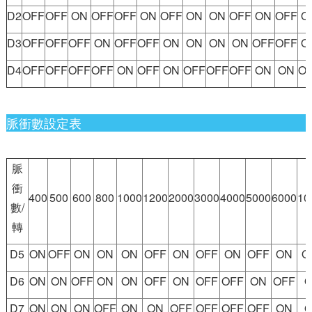
D2
OFF
OFF
ON
OFF
OFF
ON
OFF
ON
ON
OFF
ON
OFF
O
D3
OFF
OFF
OFF
ON
OFF
OFF
ON
ON
ON
ON
OFF
OFF
O
D4
OFF
OFF
OFF
OFF
ON
OFF
ON
OFF
OFF
OFF
ON
ON
O
脈衝數設定表
脈
衝
400
500
600
800
1000
1200
2000
3000
4000
5000
6000
10
數/
轉
D5
ON
OFF
ON
ON
ON
OFF
ON
OFF
ON
OFF
ON
O
D6
ON
ON
OFF
ON
ON
OFF
ON
OFF
OFF
ON
OFF
D7
ON
ON
ON
OFF
ON
ON
OFF
OFF
OFF
OFF
ON