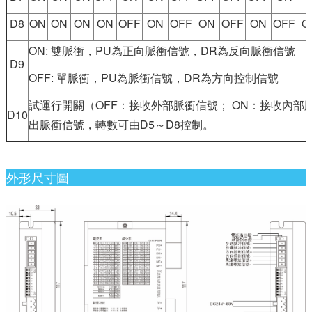
D8
ON
ON
ON
ON
OFF
ON
OFF
ON
OFF
ON
OFF
O
ON: 雙脈衝，PU為正向脈衝信號，DR為反向脈衝信號
D9
OFF: 單脈衝，PU為脈衝信號，DR為方向控制信號
試運行開關（OFF：接收外部脈衝信號； ON：接收內
D10
出脈衝信號，轉數可由D5～D8控制。
外形尺寸圖