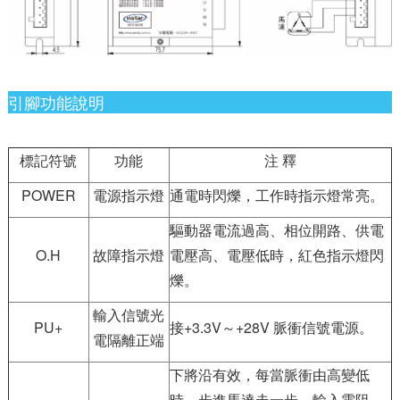
引腳功能說明
標記符號
功能
注 釋
POWER
電源指示燈
通電時閃爍，工作時指示燈常亮。
驅動器電流過高、相位開路、供電
O.H
故障指示燈
電壓高、電壓低時，紅色指示燈閃
爍。
輸入信號光
PU+
接+3.3V～+28V 脈衝信號電源。
電隔離正端
下將沿有效，每當脈衝由高變低
時，步進馬達走一步。輸入電阻